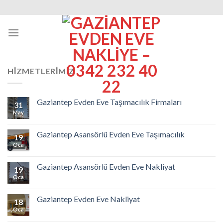
Skip
to
content
HIZMETLERIMIZ
Gaziantep Evden Eve Taşımacılık Firmaları
31
May
Gaziantep Asansörlü Evden Eve Taşımacılık
19
Oca
Gaziantep Asansörlü Evden Eve Nakliyat
19
Oca
Gaziantep Evden Eve Nakliyat
18
Oca