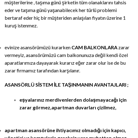
müşterilerine , taşıma günü şirketin tüm olanaklarını tahsis
eder ve taşıma günü yaşanabilecek her türlü problemi
bertaraf eder hiç bir müşteriden anlaşılan fiyatın üzerine 1
kuruş istenmez.
evinize asansörümüzü kurarken
CAM BALKONLARA
zarar
vermeyiz, asansörümüzü cam balkonunuza değil kendi özel
aparatlarımıza dayayarak kurarız eğer zarar olur ise de bu
zarar firmamız tarafından karşılanır.
ASANSÖRLÜ SİSTEM İLE TAŞINMANIN AVANTAJLARI ;
eşyalarınız merdivenlerden dolaşmayacağı için
zarar görmez,apartman duvarları çizilmez,
apartman asansörüne ihtiyacımız olmadığı için kapıcı,
yönetici ve komşularla gereksiz yere muhattap olmaz,