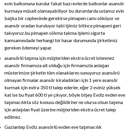
evin balkonuna kurulur fakat bazı evlerde balkonlar asansör
kurmaya müsait olamayabiliyor bu durumlarda ustamız evin
başka bir cephesinde gerekirse pimapen camı söküyor ve
asansör oradan kuruluyor tabi işimiz bitince pimapeni geri
takıyoruz.bu pimapen sökma takma işlemi sigorta
kamsamındadır herhangi bir hasar durumunda şirketimiz
gereken ödemeyi yapar.
asansörlü taşıma için müşteriden ekstra ücret istenmez
asansör firmamıza ait olduğu için firmamızla anlaşan
müsterimize şirketin tüm olanaklarını sunuyoruz asansörü
olmayan firmalar asansör kiraladıkları için 1 yere asansör
kurmak için extra 350 tl talep ederler, eğer 2 eviniz yüksek
kat ise bu fiyat 600 tl ye çıkıyor, böyle bişey Evdiz evden eve
taşımacılıkta söz konusu değildir.her ne olursa olsun taşıma
için anlaşılan fiyat üzerine müşteriden ekstra ücret talep
edilmez.
Gaziantep Evdiz asansörlü evden eve taşımacılık