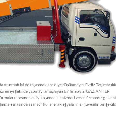
da oturmak iyi de taşınmak zor diye düşünmeyin. Evdiz Taşımacılı
mizi en iyi şekilde yapmayı amaçlayan bir firmayız. GAZİANTEP
arı arasında en iyi taşımacılık hizmeti veren firmamız gazian
nma esnasında asansör kullanarak eşyalarınızı güvenilir bir şekil