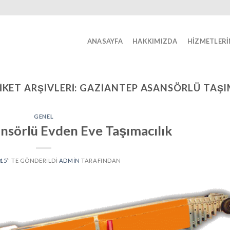
ANASAYFA
HAKKIMIZDA
HIZMETLERI
IKET ARŞIVLERI:
GAZIANTEP ASANSÖRLÜ TAŞ
GENEL
nsörlü Evden Eve Taşımacılık
015
’' TE GÖNDERILDI
ADMIN
TARAFINDAN