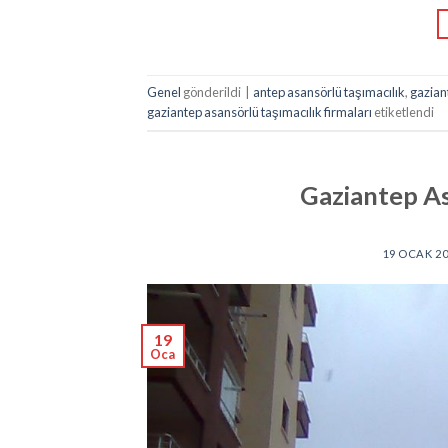
Genel
gönderildi
|
antep asansörlü taşımacılık
,
gazian
gaziantep asansörlü taşımacılık firmaları
etiketlendi
Gaziantep As
19 OCAK 2
19
Oca