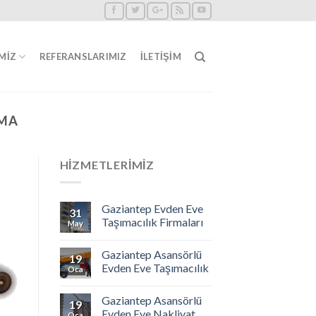
MIZ
REFERANSLARIMIZ
İLETIŞIM
IMA
HIZMETLERIMIZ
Gaziantep Evden Eve
31
Taşımacılık Firmaları
May
Gaziantep Asansörlü
19
Evden Eve Taşımacılık
Oca
Gaziantep Asansörlü
19
Evden Eve Nakliyat
Oca