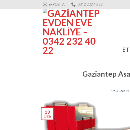
Skip
E-POSTA
0342 232 40 22
to
content
ET
Gaziantep Asa
19 OCAK 2
19
Oca