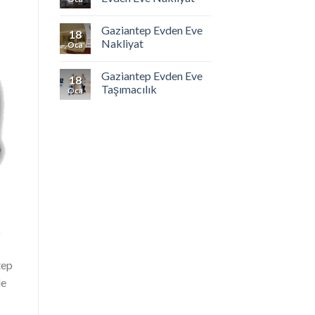
Gaziantep Evden Eve
18
Nakliyat
Oca
Gaziantep Evden Eve
18
Taşımacılık
Oca
k
tep
de