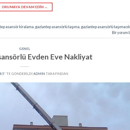
OKUMAYA DEVAM EDIN
→
tep asansör kiralama
,
gaziantep asansörlü taşıma
,
gaziantep asansörlü taşımacıl
Bir yorum 
GENEL
ansörlü Evden Eve Nakliyat
015
’' TE GÖNDERILDI
ADMIN
TARAFINDAN