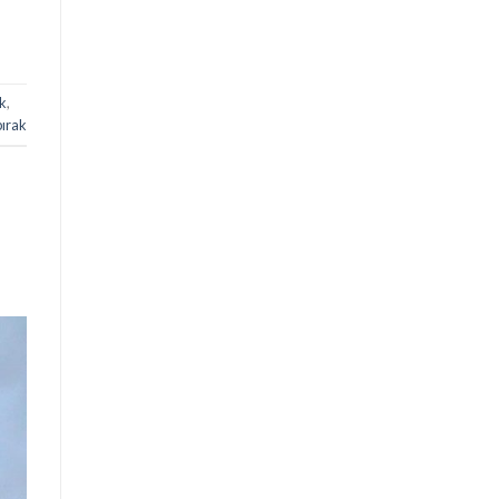
ık
,
bırak