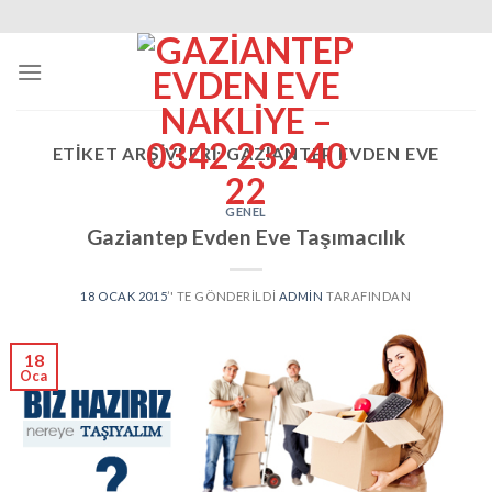
Skip
to
content
ETIKET ARŞIVLERI:
GAZIANTEP EVDEN EVE
GENEL
Gaziantep Evden Eve Taşımacılık
18 OCAK 2015
’' TE GÖNDERILDI
ADMIN
TARAFINDAN
18
Oca